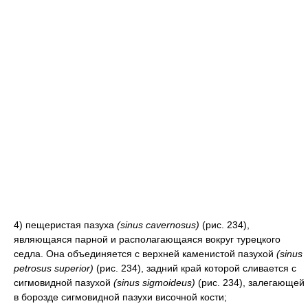
4) пещеристая пазуха
(sinus cavernosus)
(рис. 234),
являющаяся парной и располагающаяся вокруг турецкого
седла. Она объединяется с верхней каменистой пазухой
(sinus
petrosus superior)
(рис. 234), задний край которой сливается с
сигмовидной пазухой
(sinus sigmoideus)
(рис. 234), залегающей
в борозде сигмовидной пазухи височной кости;