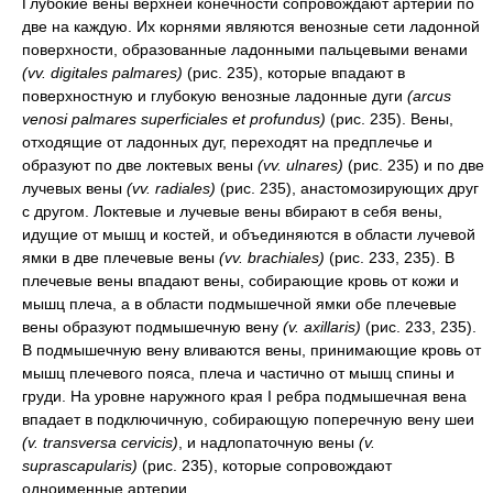
Глубокие вены верхней конечности сопровождают артерии по
две на каждую. Их корнями являются венозные сети ладонной
поверхности, образованные ладонными пальцевыми венами
(vv. digitales palmares)
(рис. 235), которые впадают в
поверхностную и глубокую венозные ладонные дуги
(arcus
venosi palmares superficiales et profundus)
(рис. 235). Вены,
отходящие от ладонных дуг, переходят на предплечье и
образуют по две локтевых вены
(vv. ulnares)
(рис. 235) и по две
лучевых вены
(vv. radiales)
(рис. 235), анастомозирующих друг
с другом. Локтевые и лучевые вены вбирают в себя вены,
идущие от мышц и костей, и объединяются в области лучевой
ямки в две плечевые вены
(vv. brachiales)
(рис. 233, 235). В
плечевые вены впадают вены, собирающие кровь от кожи и
мышц плеча, а в области подмышечной ямки обе плечевые
вены образуют подмышечную вену
(v. axillaris)
(рис. 233, 235).
В подмышечную вену вливаются вены, принимающие кровь от
мышц плечевого пояса, плеча и частично от мышц спины и
груди. На уровне наружного края I ребра подмышечная вена
впадает в подключичную, собирающую поперечную вену шеи
(v. transversa cervicis)
, и надлопаточную вены
(v.
suprascapularis)
(рис. 235), которые сопровождают
одноименные артерии.