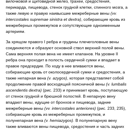
вилочковой и щитовидной желез, трахеи, средостения,
перикарда, пищевода, стенок грудной клетки, спинного мозга, а
также левую и правую наивысшие межреберные вены
(vv.
intercostales supremae sinistra et dextra)
, собирающие кровь из
межреберных промежутков и сопутствующие одноименным
артериям.
За хрящом правого I ребра и грудины плечеголовные вены
соединяются и образуют основной ствол верхней полой вены.
Сама верхняя полая вена не имеет клапанов. На уровне II
ребра она проходит в полость сердечной сумки и впадает в
правое предсердие. По ходу в нее вливаются вены,
собирающие кровь от околосердечной сумки и средостения, а
также непарная вена
(v. azygos)
, которая представляет собой
продолжение правой восходящей поясничной вены
(v. lumbalis
ascendentis dextra)
(рис. 233) и принимает кровь, поступающую
от стенок грудной и брюшной полостей. В непарную вену
впадают вены, идущие от бронхов и пищевода, задние
межреберные вены
(vv. intercostales anteriores)
(рис. 233, 235),
собирающие кровь из межреберных промежутков, и
полунепарная вена
(v. hemiazygos)
. В полунепарную вену
также вливаются вены пищевода, средостения и часть задних