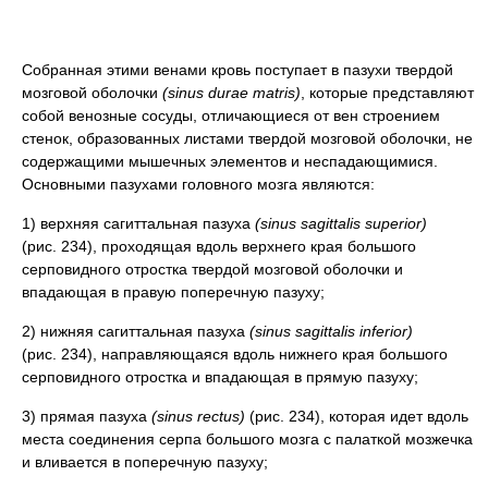
Собранная этими венами кровь поступает в пазухи твердой
мозговой оболочки
(sinus durae matris)
, которые представляют
собой венозные сосуды, отличающиеся от вен строением
стенок, образованных листами твердой мозговой оболочки, не
содержащими мышечных элементов и неспадающимися.
Основными пазухами головного мозга являются:
1) верхняя сагиттальная пазуха
(sinus sagittalis superior)
(рис. 234), проходящая вдоль верхнего края большого
серповидного отростка твердой мозговой оболочки и
впадающая в правую поперечную пазуху;
2) нижняя сагиттальная пазуха
(sinus sagittalis inferior)
(рис. 234), направляющаяся вдоль нижнего края большого
серповидного отростка и впадающая в прямую пазуху;
3) прямая пазуха
(sinus rectus)
(рис. 234), которая идет вдоль
места соединения серпа большого мозга с палаткой мозжечка
и вливается в поперечную пазуху;