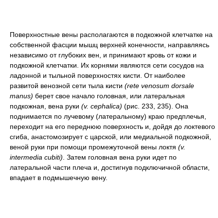
Поверхностные вены располагаются в подкожной клетчатке на
собственной фасции мышц верхней конечности, направляясь
независимо от глубоких вен, и принимают кровь от кожи и
подкожной клетчатки. Их корнями являются сети сосудов на
ладонной и тыльной поверхностях кисти. От наиболее
развитой венозной сети тыла кисти
(rete venosum dorsale
manus)
берет свое начало головная, или латеральная
подкожная, вена руки
(v. cephalica)
(рис. 233, 235). Она
поднимается по лучевому (латеральному) краю предплечья,
переходит на его переднюю поверхность и, дойдя до локтевого
сгиба, анастомозирует с царской, или медиальной подкожной,
веной руки при помощи промежуточной вены локтя
(v.
intermedia cubiti)
. Затем головная вена руки идет по
латеральной части плеча и, достигнув подключичной области,
впадает в подмышечную вену.