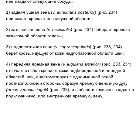
нее впадают следующие сосуды:
1) задняя ушная вена
(v. auricularis posterior)
(рис. 234)
принимает кровь от позадиушной области;
2) затылочная вена
(v. occipitalis)
(рис. 234) собирает кровь от
затылочной области головы;
3) надлопаточная вена
(v. suprascapularis)
(рис. 233, 234)
берет кровь, идущую от кожи надлопаточной области шеи;
4) передняя яремная вена
(v. jugularis anterior)
(рис. 233, 234)
отвечает за сбор крови от кожи подбородочной и передней
областей шеи, анастомозирует с одноименной веной
противоположной стороны, образуя яремную венозную дугу
(arcus venosus juguli)
(рис. 233), и в области ключицы впадает в
подключичную, или внутреннюю яремную, вену.