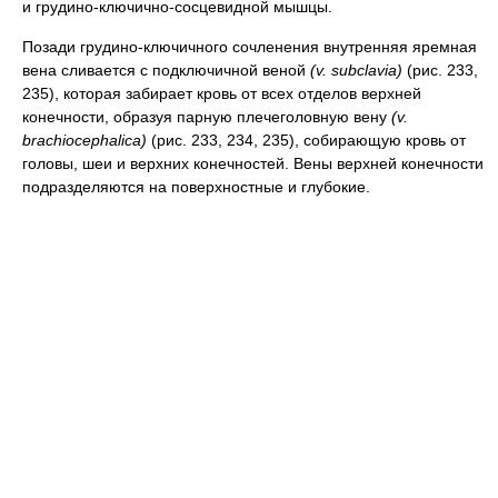
и грудино-ключично-сосцевидной мышцы.
Позади грудино-ключичного сочленения внутренняя яремная
вена сливается с подключичной веной
(v. subclavia)
(рис. 233,
235), которая забирает кровь от всех отделов верхней
конечности, образуя парную плечеголовную вену
(v.
brachiocephalica)
(рис. 233, 234, 235), собирающую кровь от
головы, шеи и верхних конечностей. Вены верхней конечности
подразделяются на поверхностные и глубокие.