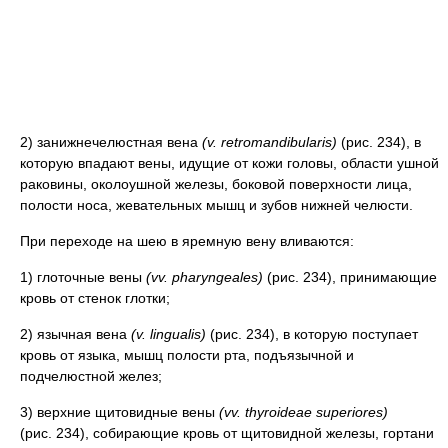
2) занижнечелюстная вена
(v. retromandibularis)
(рис. 234), в
которую впадают вены, идущие от кожи головы, области ушной
раковины, околоушной железы, боковой поверхности лица,
полости носа, жевательных мышц и зубов нижней челюсти.
При переходе на шею в яремную вену вливаются:
1) глоточные вены
(vv. pharyngeales)
(рис. 234), принимающие
кровь от стенок глотки;
2) язычная вена
(v. lingualis)
(рис. 234), в которую поступает
кровь от языка, мышц полости рта, подъязычной и
подчелюстной желез;
3) верхние щитовидные вены
(vv. thyroideae superiores)
(рис. 234), собирающие кровь от щитовидной железы, гортани