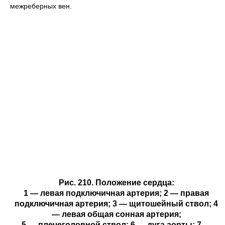
межреберных вен.
Рис. 210. Положение сердца:
1 — левая подключичная артерия; 2 — правая
подключичная артерия; 3 — щитошейный ствол; 4
— левая общая сонная артерия;
5 — плечеголовной ствол; 6 — дуга аорты; 7 —