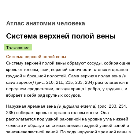
Атлас анатомии человека
Система верхней полой вены
Толкование
Система верхней полой вены
Систему верхней полой вены образуют сосуды, собирающие
кровь от головы, шеи, верхней конечности, стенок и органов
грудной и брюшной полостей. Сама верхняя полая вена
(v.
cava superior)
(рис. 210, 211, 215, 233, 234) располагается в
переднем средостении, позади хряща I ребра, у грудины, и
вбирает в себя ряд крупных сосудов.
Наружная яремная вена
(v. jugularis externa)
(рис. 233, 234,
235) собирает кровь от органов головы и шеи. Она
располагается под ушной раковиной на уровне угла нижней
челюсти и образуется сливающимися задней ушной веной и
занижнечелюстной веной. По ходу наружной яремной вены в