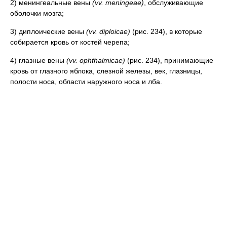
2) менингеальные вены
(vv. meningeae)
, обслуживающие
оболочки мозга;
3) диплоические вены
(vv. diploicae)
(рис. 234), в которые
собирается кровь от костей черепа;
4) глазные вены
(vv. ophthalmicae)
(рис. 234), принимающие
кровь от глазного яблока, слезной железы, век, глазницы,
полости носа, области наружного носа и лба.