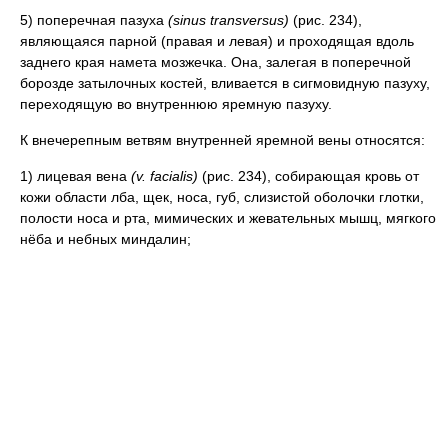
5) поперечная пазуха
(sinus transversus)
(рис. 234),
являющаяся парной (правая и левая) и проходящая вдоль
заднего края намета мозжечка. Она, залегая в поперечной
борозде затылочных костей, вливается в сигмовидную пазуху,
переходящую во внутреннюю яремную пазуху.
К внечерепным ветвям внутренней яремной вены относятся:
1) лицевая вена
(v. facialis)
(рис. 234), собирающая кровь от
кожи области лба, щек, носа, губ, слизистой оболочки глотки,
полости носа и рта, мимических и жевательных мышц, мягкого
нёба и небных миндалин;